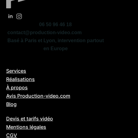
06 50 96 46 18
contact@production-video.com
Basé à Paris et Lyon, intervention partout
en Europe
🖥️ BOOKER UNE VISIO
Services
Réalisations
À propos
Avis Production-video.com
Blog
Devis et tarifs vidéo
Mentions légales
CGV