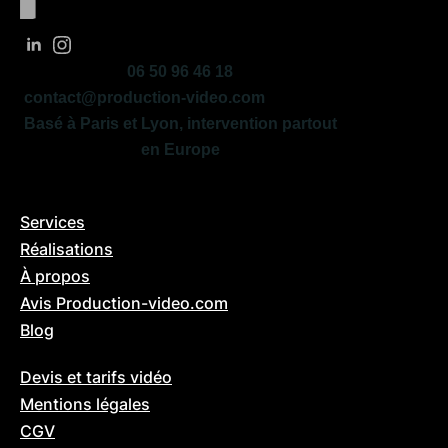
06 50 96 46 18
contact@production-video.com
Basé à Paris et Lyon, intervention partout
en Europe
🖥️ BOOKER UNE VISIO
Services
Réalisations
À propos
Avis Production-video.com
Blog
Devis et tarifs vidéo
Mentions légales
CGV