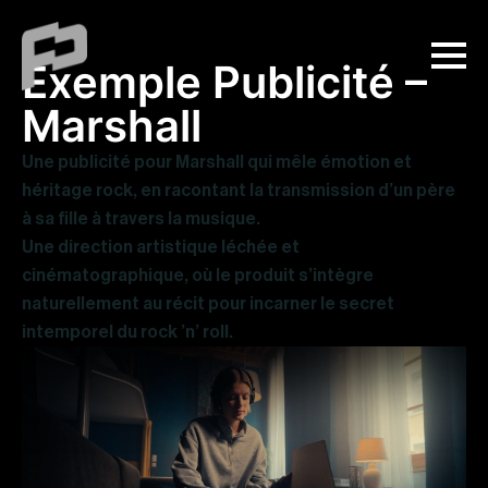
Exemple Publicité –
Marshall
Une publicité pour Marshall qui mêle émotion et
héritage rock, en racontant la transmission d’un père
à sa fille à travers la musique.
Une direction artistique léchée et
cinématographique, où le produit s’intègre
naturellement au récit pour incarner le secret
intemporel du rock ’n’ roll.